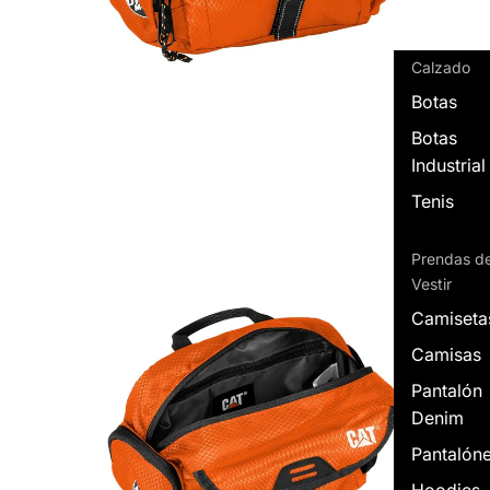
Calzado
Botas
Botas
Industrial
Tenis
Prendas d
Vestir
Camiseta
Camisas
Pantalón
Denim
Pantalón
Hoodies