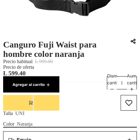
Canguro Fuji Waist para
hombre color naranja
Precio habitual
L 999.00
Precio de oferta
L 599.40
Disminuir
Aumen
SKU:
30082909001
cantidad
canti
Agregar al carrito
19 restantes
Talla
UNI
Color
Naranja
Envío