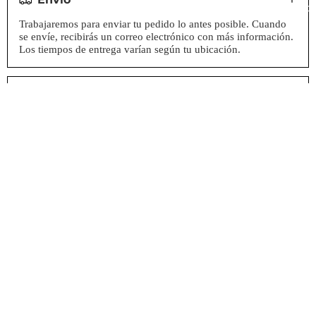
Accesorios
Trabajaremos para enviar tu pedido lo antes posible. Cuando
se envíe, recibirás un correo electrónico con más información.
Los tiempos de entrega varían según tu ubicación.
Devoluciones
Precio habitual
L 999.00
Precio de oferta
L 599.40
Agregar al carrito
Descripción
Mochila con cinturón de cintura ajustable y hebilla de liberación
rápida. Bolsillo frontal con elemento reflectante y parche de
hypalon para sujetar luz de bicicleta. Bolsillo con cremallera en
un lado y bolsillo de malla elástica en el otro lado. Tamaño
compacto de 3 litros y peso ligero de 0.2 kg, dimensiones (cm):
24 x 15 x 10, ideal para actividades al aire libre.