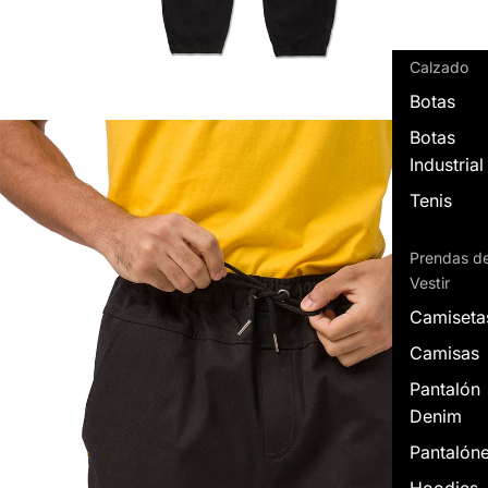
Calzado
Botas
Botas
Industrial
Tenis
Prendas d
Vestir
Camiseta
Camisas
Pantalón
Denim
Pantalón
Hoodies