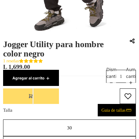
Accesorios
Jogger Utility para hombre
color negro
1 reseñas
L 1,699.00
Disminuir
Aumen
SKU:
30080714001
cantidad
canti
Agregar al carrito
5 restantes
Talla
Guia de tallas
30