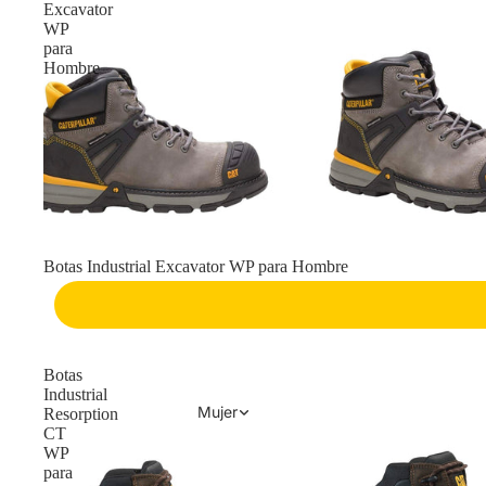
Excavator
WP
para
Hombre
Botas Industrial Excavator WP para Hombre
Botas
Industrial
Mujer
Resorption
CT
WP
para