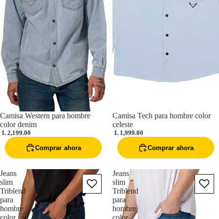
Camisa Western para hombre
Camisa Tech para hombre color
color denim
celeste
L 2,199.00
L 1,999.00
Comprar ahora
Comprar ahora
Jeans
Jeans
slim
slim
Triblend
Triblend
para
para
hombre
hombre
color
color