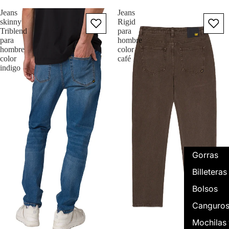
Jeans
Jeans
skinny
Rigid
Triblend
para
para
hombre
hombre
color
color
café
indigo
Gorras
Billeteras
Bolsos
Canguro
Mochilas 