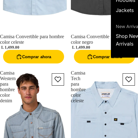
Jackets
New Arriva
Shop Ne
Camisa Convertible para hombre
Camisa Convertible para hombre
color celeste
color negro
Arrivals
L 1,499.00
L 1,499.00
Comprar ahora
Comprar ahora
Camisa
Camisa
Western
Tech
para
para
hombre
hombre
color
color
denim
celeste