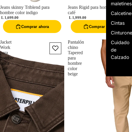
maletines
Jeans skinny Triblend para
Jeans Rigid para hombre color
hombre color indigo
café
Calcetine
L 1,699.00
L 1,999.00
Cintas
Comprar ahora
Comprar ahora
Cinturon
Cuidado
Jacket
Pantalón
Work
chino
de
para
Tapered
Calzado
hombre
para
color
hombre
café
color
beige