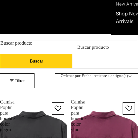
New Arriva
Shop Ne
Arrivals
Buscar producto
Buscar
Ordenar por:
Fecha: reciente a antiguo(a)
Filtros
Camisa
Camisa
Poplin
Poplin
para
para
hombre
hombre
color
color
negro
vino