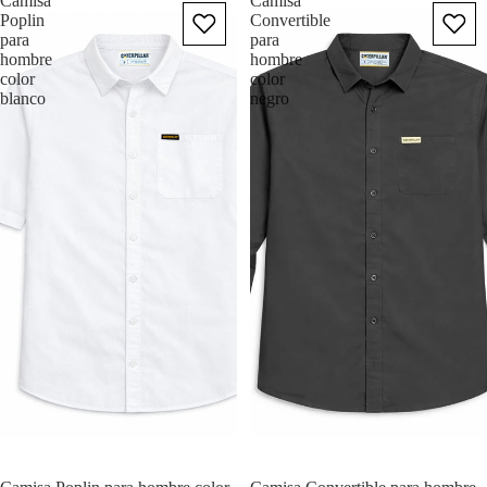
Camisa
Camisa
Poplin
Convertible
para
para
hombre
hombre
color
color
blanco
negro