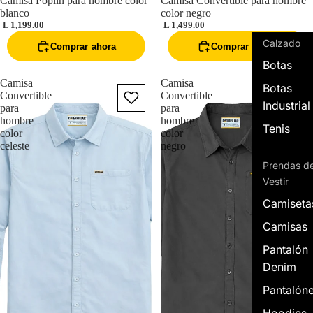
Camisa Poplin para hombre color
Camisa Convertible para hombre
blanco
color negro
L 1,199.00
L 1,499.00
Calzado
Comprar ahora
Comprar ahora
Botas
Camisa
Camisa
Botas
Convertible
Convertible
Industrial
para
para
hombre
hombre
Tenis
color
color
celeste
negro
Prendas d
Vestir
Camiseta
Camisas
Pantalón
Denim
Pantalón
Hoodies