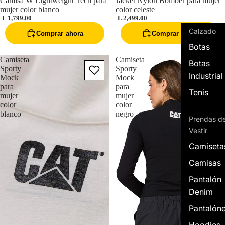
Camisa W Lightweight Tech para
Jacket Nylon Bomber para mujer
mujer color blanco
color celeste
L 1,799.00
L 2,499.00
Calzado
Comprar ahora
Comprar ahora
Botas
Camiseta
Camiseta
Botas
Sporty
Sporty
Industrial
Mock
Mock
para
para
Tenis
mujer
mujer
color
color
blanco
negro
Prendas d
Vestir
Camiseta
Camisas
Pantalón
Denim
Pantalón
Hoodies