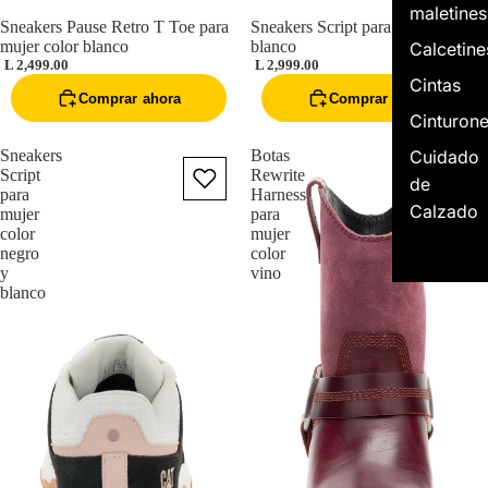
maletines
Sneakers Pause Retro T Toe para
Sneakers Script para mujer color
mujer color blanco
blanco
Calcetine
L 2,499.00
L 2,999.00
Cintas
Comprar ahora
Comprar ahora
Cinturon
Cuidado
Sneakers
Botas
Script
Rewrite
de
para
Harness
Calzado
mujer
para
color
mujer
negro
color
y
vino
blanco