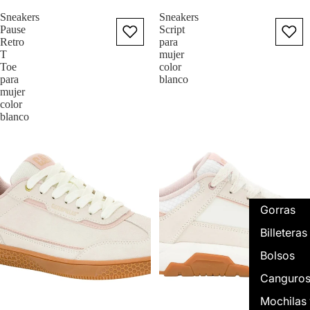
Sneakers
Sneakers
Pause
Script
Retro
para
T
mujer
Toe
color
para
blanco
mujer
color
blanco
Gorras
Billeteras
Bolsos
Canguro
Mochilas 