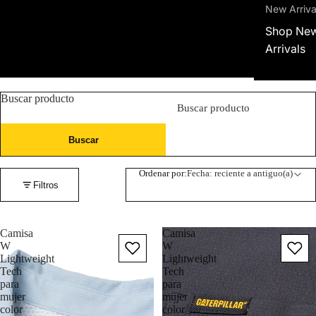
New Arriva
Shop Ne
Arrivals
Buscar producto
Buscar
Ordenar por:
Fecha: reciente a antiguo(a)
Filtros
Camisa
Camisa
W
W
Lightweight
Lightweight
Tech
Tech
para
para
mujer
mujer
color
color