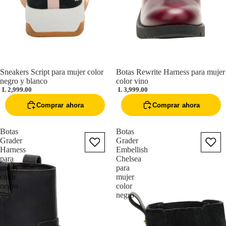
Sneakers Script para mujer color
Botas Rewrite Harness para mujer
negro y blanco
color vino
L 2,999.00
L 3,999.00
Comprar ahora
Comprar ahora
Botas
Botas
Grader
Grader
Harness
Embellish
para
Chelsea
mujer
para
color
mujer
negro
color
negro