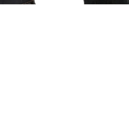
Botas Grader Harness para mujer
Botas Grader Embellish Chelsea
color negro
para mujer color negro
Sale
L 3,699.00
L 4,199.00
Comprar ahora
Comprar ahora
1
2
3
…
6
Encontramos 83 resultados