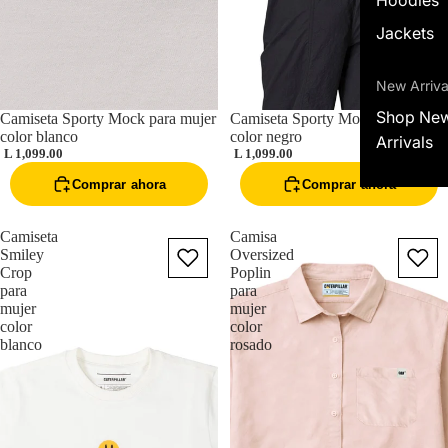
Jackets
New Arriva
Shop Ne
Camiseta Sporty Mock para mujer
Camiseta Sporty Mock para mujer
color blanco
color negro
Arrivals
L 1,099.00
L 1,099.00
Comprar ahora
Comprar ahora
Camiseta
Camisa
Smiley
Oversized
Crop
Poplin
para
para
mujer
mujer
color
color
blanco
rosado