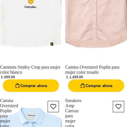
Camiseta Smiley Crop para mujer
Camisa Oversized Poplin para
color blanco
mujer color rosado
L 699.00
L 1,499.00
Comprar ahora
Comprar ahora
Camisa
Sneakers
Oversized
Amp
Poplin
Canvas
para
para
mujer
mujer
color
color