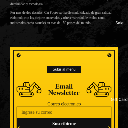
Bolsos
Arrivals
durabilidad y tecnologia.
Pantalón
Canguro
Por mas de dos decadas, Cat Footwear ha disenado calzado de gran calidad
Hoodies
elaborado con los mejores materiales y ofrece variedad de estilos tanto
Mochilas 
Sale
industriales como casuales en mas de 150 paises del mundo.
Jackets
maletines
Calcetine
New Arriva
Cintas
Shop Ne
Cinturon
Arrivals
Cuidado
Subir al menu
de
Calzado
Email
Newsletter
Gift Card
Correo electronico
Suscribirme