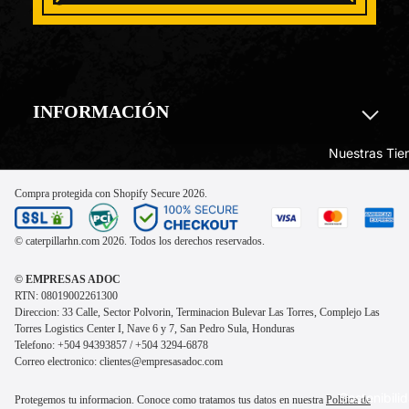
INFORMACIÓN
Nuestras Tie
Compra protegida con Shopify Secure
2026.
© caterpillarhn.com 2026. Todos los derechos reservados.
© EMPRESAS ADOC
RTN: 08019002261300
Direccion: 33 Calle, Sector Polvorin, Terminacion Bulevar Las Torres, Complejo Las
Torres Logistics Center I, Nave 6 y 7, San Pedro Sula, Honduras
Telefono: +504 94393857 / +504 3294-6878
Correo electronico: clientes@empresasadoc.com
Sostenibili
Protegemos tu informacion. Conoce como tratamos tus datos en nuestra
Politica de