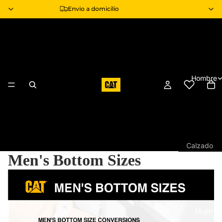
Envio a domicilio
Hombre
Calzado
Men's Bottom Sizes
Botas
Botas
Industrial
s
Mujer
Tenis