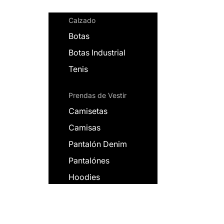
Calzado
Botas
Botas Industrial
Tenis
Prendas de Vestir
Camisetas
Camisas
Pantalón Denim
Pantalónes
Hoodies
Jackets
New Arrivals