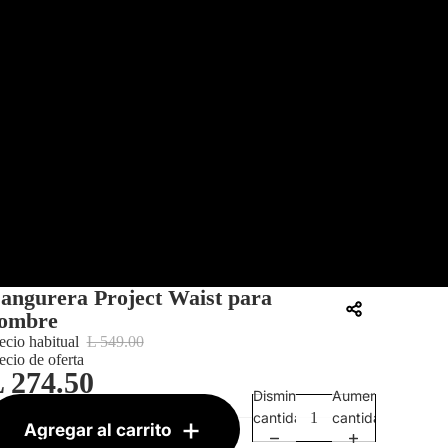
angurera Project Waist para
ombre
ecio habitual
L 549.00
ecio de oferta
 274.50
Disminuir
Aumentar
KU:
30078289001
cantidad
cantidad
Agregar al carrito
restantes