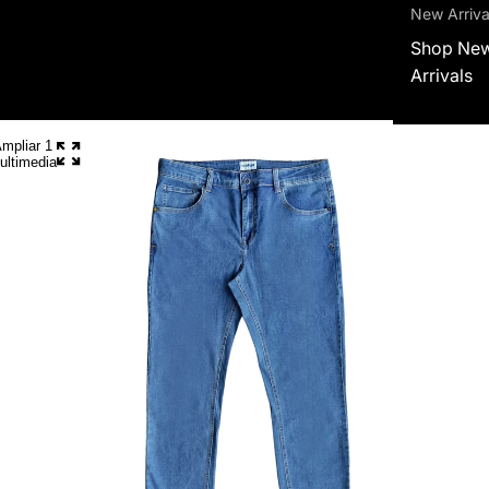
New Arriva
Shop Ne
Arrivals
mpliar 1
ultimedia