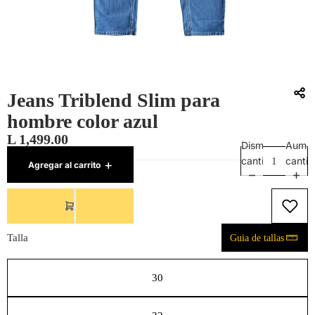
Jeans Triblend Slim para
hombre color azul
L 1,499.00
Disminuir
Aumen
SKU:
30084791001
cantidad
canti
Agregar al carrito
3 restantes
Talla
Guia de tallas
30