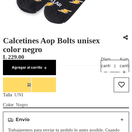
Calcetines Aop Bolts unisex
color negro
L 229.00
Disminuir
Aumen
SKU:
30088669001
cantidad
canti
Agregar al carrito
45 restantes
Talla
UNI
Color
Negro
Envío
Trabajaremos para enviar tu pedido lo antes posible. Cuando