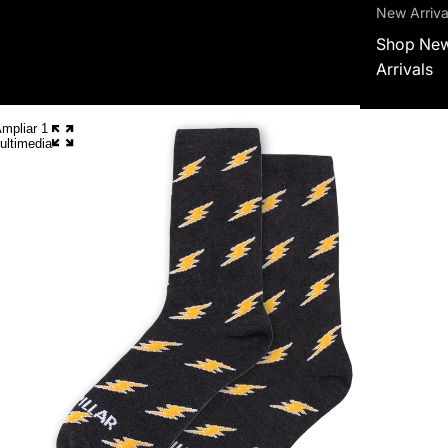
New Arriva
Shop Ne
Arrivals
mpliar 1
ultimedia