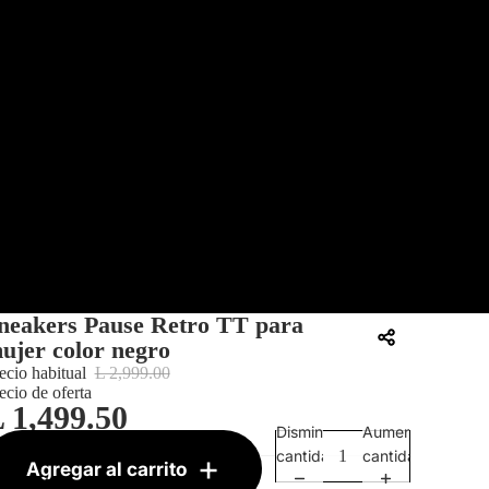
neakers Pause Retro TT para
ujer color negro
ecio habitual
L 2,999.00
ecio de oferta
 1,499.50
Disminuir
Aumentar
KU:
30086420001
cantidad
cantidad
Agregar al carrito
restantes