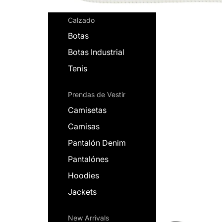
Calzado
Botas
Botas Industrial
Tenis
Prendas de Vestir
Camisetas
Camisas
Pantalón Denim
Pantalónes
Hoodies
Jackets
New Arrivals