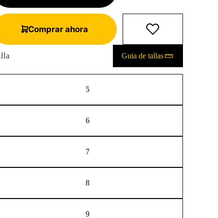
Reproducir el video
Comprar ahora
lla
Guia de tallas
5
6
7
8
9